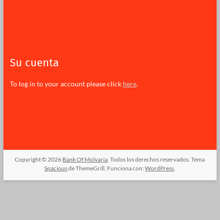
Su cuenta
To log in to your account please click
here
.
Copyright © 2026
Bank Of Molvaria
. Todos los derechos reservados. Tema
Spacious
de ThemeGrill. Funciona con:
WordPress
.